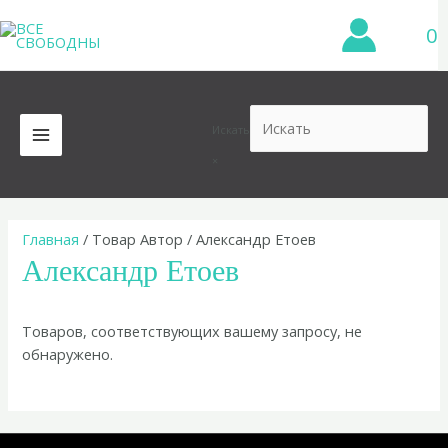
Перейти
0
к
содержимому
Искать
MAIN
×
MENU
Главная
/ Товар Автор / Александр Етоев
Александр Етоев
Товаров, соответствующих вашему запросу, не
обнаружено.