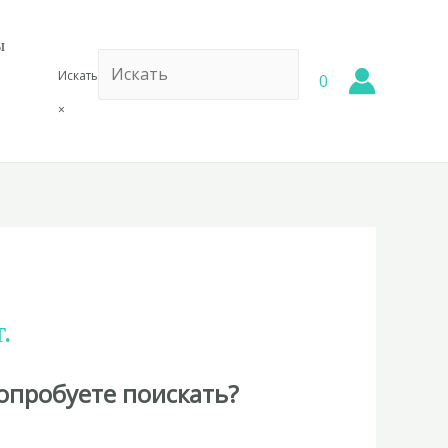
ы
Искать
0
×
.
опробуете поискать?