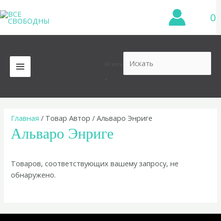
Перейти
0
к
содержимому
Искать
MAIN
×
MENU
Главная
/ Товар Автор / Альваро Энриге
Альваро Энриге
Товаров, соответствующих вашему запросу, не
обнаружено.