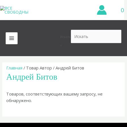
Перейти
0
к
содержимому
Искать
MAIN
×
MENU
Главная
/ Товар Автор / Андрей Битов
Андрей Битов
Товаров, соответствующих вашему запросу, не
обнаружено.