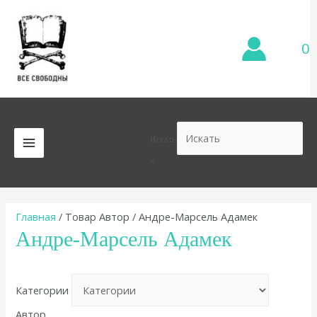
Перейти
к
содержимому
0
Искать
MAIN
×
MENU
Главная
/ Товар Автор / Андре-Марсель Адамек
Андре-Марсель Адамек
Категории
Автор