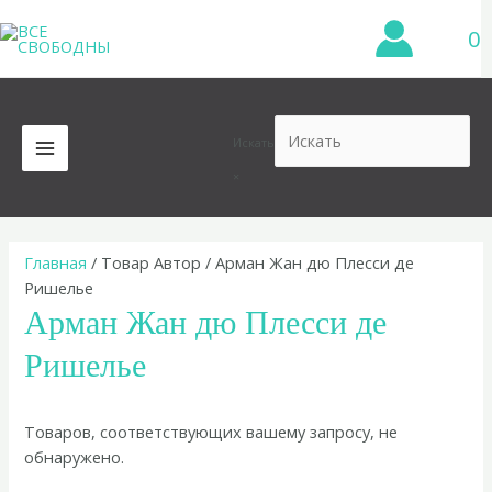
Перейти
0
к
содержимому
Искать
MAIN
×
MENU
Главная
/ Товар Автор / Арман Жан дю Плесси де
Ришелье
Арман Жан дю Плесси де
Ришелье
Товаров, соответствующих вашему запросу, не
обнаружено.