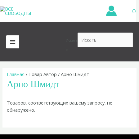
Перейти
0
к
содержимому
Искать
MAIN
×
MENU
Главная
/ Товар Автор / Арно Шмидт
Арно Шмидт
Товаров, соответствующих вашему запросу, не
обнаружено.