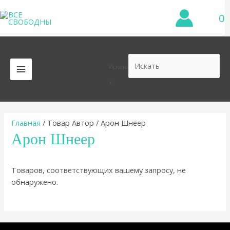
Перейти
0
к
содержимому
Искать
MAIN
×
MENU
Главная
/ Товар Автор / Арон Шнеер
Арон Шнеер
Товаров, соответствующих вашему запросу, не
обнаружено.