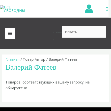
Перейти
0
к
содержимому
Искать
MAIN
×
MENU
Главная
/ Товар Автор / Валерий Фатеев
Валерий Фатеев
Товаров, соответствующих вашему запросу, не
обнаружено.