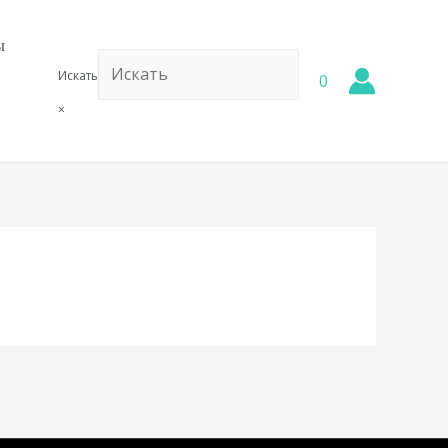
ы
Искать
0
×