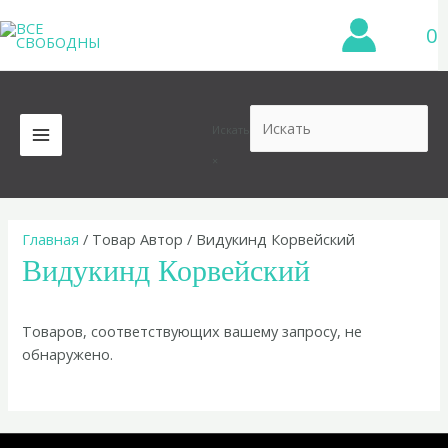
Перейти
0
к
содержимому
Искать
MAIN
×
MENU
Главная
/ Товар Автор / Видукинд Корвейский
Видукинд Корвейский
Товаров, соответствующих вашему запросу, не
обнаружено.