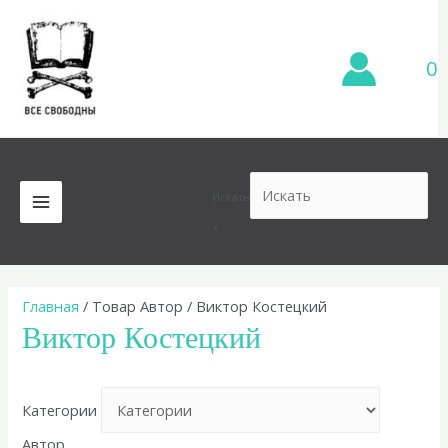
Перейти
к
содержимому
0
Искать
MAIN
×
MENU
Главная
/ Товар Автор / Виктор Костецкий
Виктор Костецкий
Категории
Автор