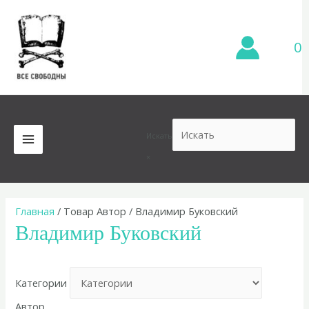
Перейти
к
содержимому
0
Искать
MAIN
×
MENU
Главная
/ Товар Автор / Владимир Буковский
Владимир Буковский
Категории
Автор