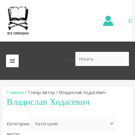
Перейти
к
содержимому
0
Искать
MAIN
×
MENU
Главная
/ Товар Автор / Владислав Ходасевич
Владислав Ходасевич
Категории
Автор