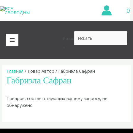
Перейти
0
к
содержимому
Искать
MAIN
×
MENU
Главная
/ Товар Автор / Габриэла Сафран
Габриэла Сафран
Товаров, соответствующих вашему запросу, не
обнаружено.