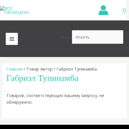
Перейти
0
к
содержимому
Искать
MAIN
×
MENU
Главная
/ Товар Автор / Габриэл Тупинамба
Габриэл Тупинамба
Товаров, соответствующих вашему запросу, не
обнаружено.