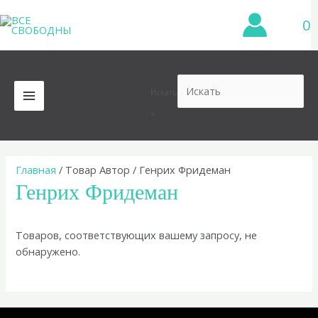
Перейти
0
к
содержимому
Искать
MAIN
×
MENU
Главная
/ Товар Автор / Генрих Фридеман
Генрих Фридеман
Товаров, соответствующих вашему запросу, не
обнаружено.