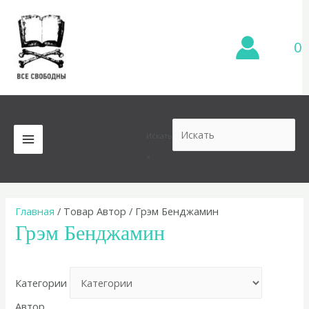
Перейти
к
содержимому
0
Искать
MAIN
×
MENU
Главная
/ Товар Автор / Грэм Бенджамин
Грэм Бенджамин
Категории
Автор