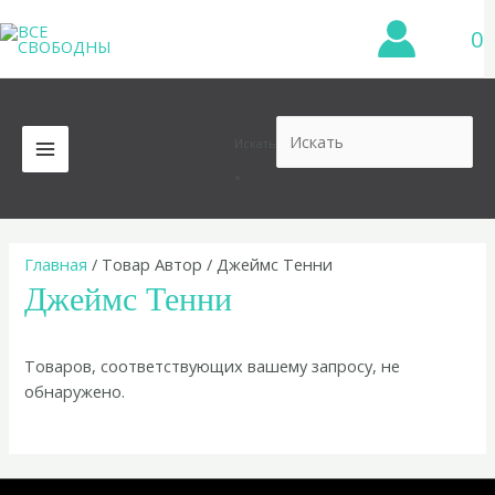
Перейти
0
к
содержимому
Искать
MAIN
×
MENU
Главная
/ Товар Автор / Джеймс Тенни
Джеймс Тенни
Товаров, соответствующих вашему запросу, не
обнаружено.