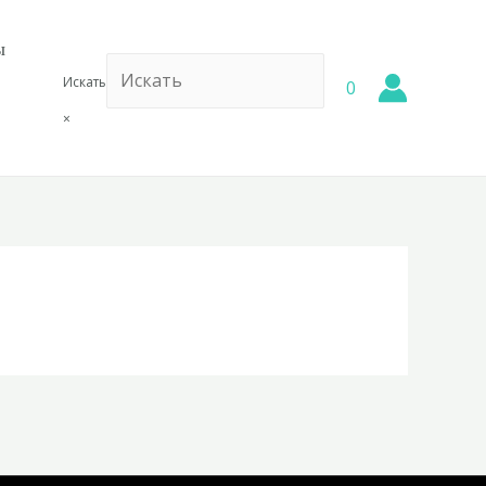
ы
Искать
0
×