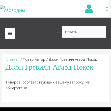
Перейти
0
к
содержимому
Искать
MAIN
×
MENU
Главная
/ Товар Автор / Джон Гревилл Агард Покок
Джон Гревилл Агард Покок
Товаров, соответствующих вашему запросу, не
обнаружено.