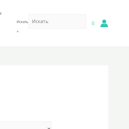
ы
Искать
0
×