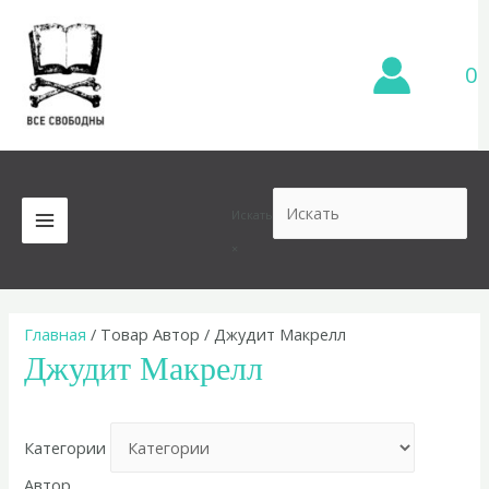
Перейти
к
содержимому
0
Искать
MAIN
×
MENU
Главная
/ Товар Автор / Джудит Макрелл
Джудит Макрелл
Категории
Автор