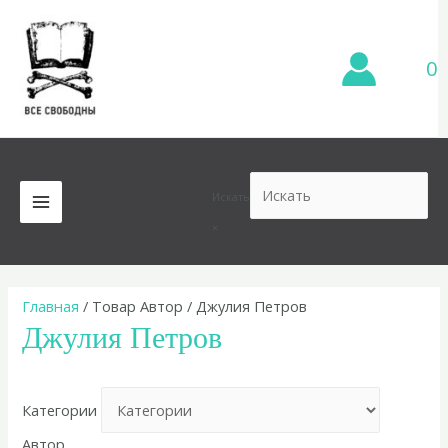
Перейти
к
содержимому
0
Искать
MAIN
×
MENU
Главная
/ Товар Автор / Джулия Петров
Джулия Петров
Категории
Автор