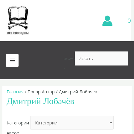
Перейти
к
содержимому
0
Искать
MAIN
×
MENU
Главная
/ Товар Автор / Дмитрий Лобачёв
Дмитрий Лобачёв
Категории
Автор