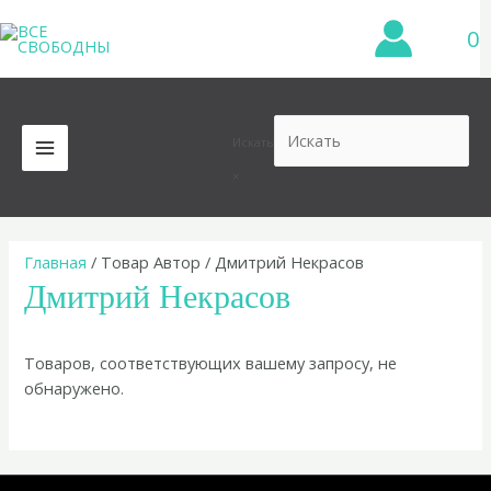
Перейти
0
к
содержимому
Искать
MAIN
×
MENU
Главная
/ Товар Автор / Дмитрий Некрасов
Дмитрий Некрасов
Товаров, соответствующих вашему запросу, не
обнаружено.