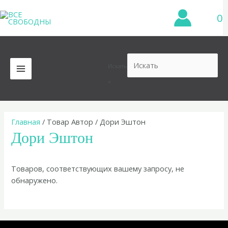
Перейти
0
к
содержимому
Искать
MAIN
×
MENU
Главная
/ Товар Автор / Дори Эштон
Дори Эштон
Товаров, соответствующих вашему запросу, не
обнаружено.