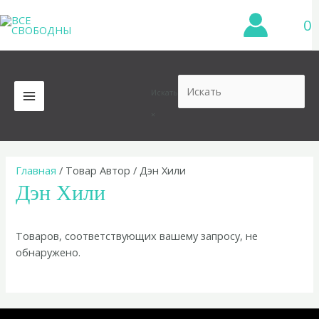
Перейти
0
к
содержимому
Искать
MAIN
×
MENU
Главная
/ Товар Автор / Дэн Хили
Дэн Хили
Товаров, соответствующих вашему запросу, не
обнаружено.