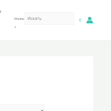
ы
Искать
0
×