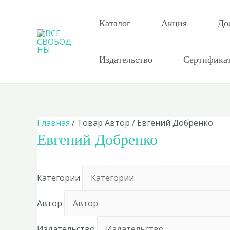
Перейти
к
Каталог
Акция
До
содержимому
Издательство
Сертифика
Главная
/ Товар Автор / Евгений Добренко
Евгений Добренко
Категории
Автор
Издательство