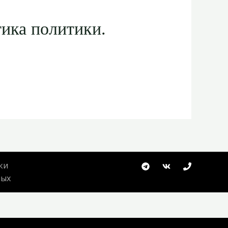
тика политики.
ки
ных