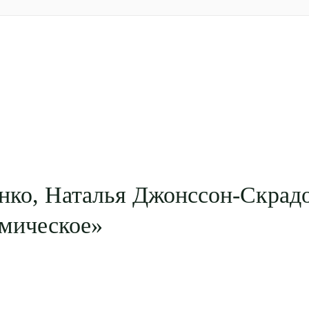
нко, Наталья Джонссон-Скрадо
омическое»