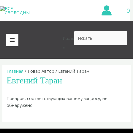
Перейти
0
к
содержимому
Искать
MAIN
×
MENU
Главная
/ Товар Автор / Евгений Таран
Евгений Таран
Товаров, соответствующих вашему запросу, не
обнаружено.