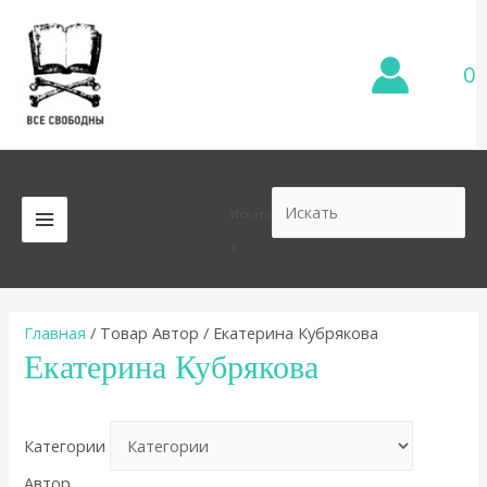
Перейти
к
содержимому
0
Искать
MAIN
×
MENU
Главная
/ Товар Автор / Екатерина Кубрякова
Екатерина Кубрякова
Категории
Автор