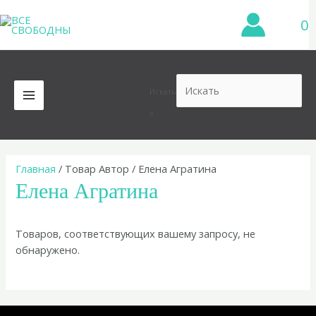
Перейти
0
к
содержимому
Искать
MAIN
×
MENU
Главная
/ Товар Автор / Елена Агратина
Елена Агратина
Товаров, соответствующих вашему запросу, не
обнаружено.