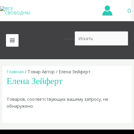
Перейти
0
к
содержимому
Искать
MAIN
×
MENU
Главная
/ Товар Автор / Елена Зейферт
Елена Зейферт
Товаров, соответствующих вашему запросу, не
обнаружено.