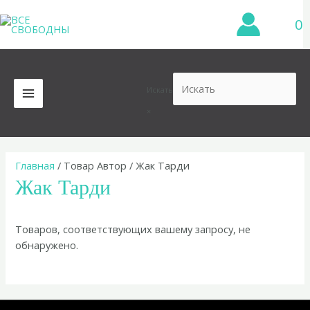
Перейти
0
к
содержимому
Искать
MAIN
×
MENU
Главная
/ Товар Автор / Жак Тарди
Жак Тарди
Товаров, соответствующих вашему запросу, не
обнаружено.