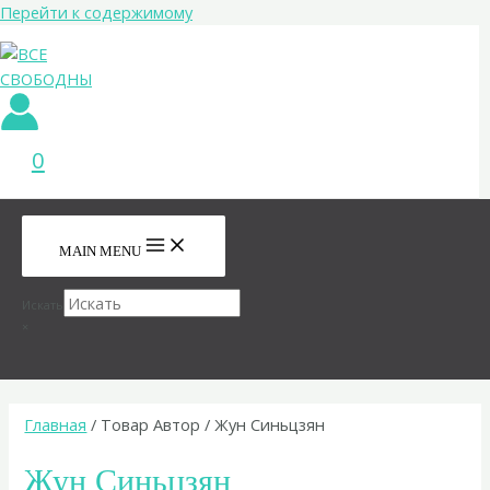
Перейти к содержимому
0
MAIN MENU
Искать
×
Главная
/ Товар Автор / Жун Синьцзян
Жун Синьцзян