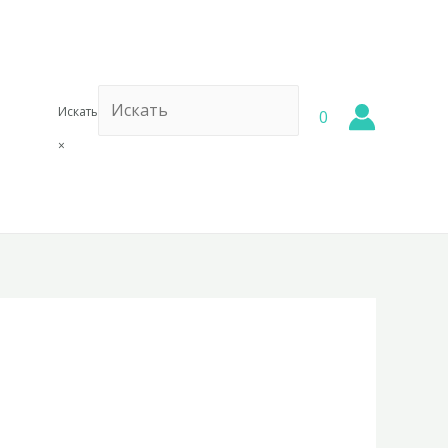
Искать
0
×