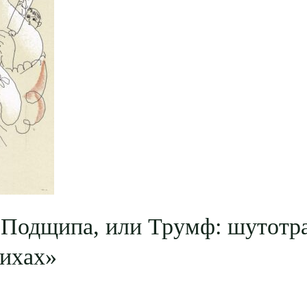
Подщипа, или Трумф: шутотра
тихах»