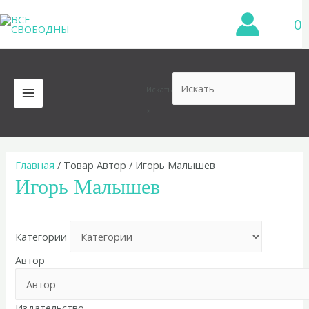
Перейти
0
к
содержимому
Искать
MAIN
×
MENU
Главная
/ Товар Автор / Игорь Малышев
Игорь Малышев
Категории
Автор
Издательство