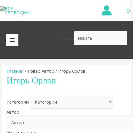
Перейти
0
к
содержимому
Искать
MAIN
×
MENU
Главная
/ Товар Автор / Игорь Орлов
Игорь Орлов
Категории
Автор
Издательство