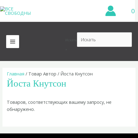
Перейти
0
к
содержимому
Искать
MAIN
×
MENU
Главная
/ Товар Автор / Йоста Кнутсон
Йоста Кнутсон
Товаров, соответствующих вашему запросу, не
обнаружено.