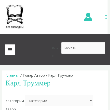
Перейти
к
содержимому
0
Искать
MAIN
×
MENU
Главная
/ Товар Автор / Карл Труммер
Карл Труммер
Категории
Автор