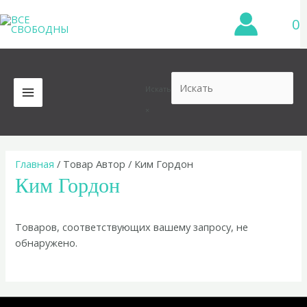
Перейти
0
к
содержимому
Искать
MAIN
×
MENU
Главная
/ Товар Автор / Ким Гордон
Ким Гордон
Товаров, соответствующих вашему запросу, не
обнаружено.