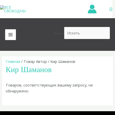
Перейти
0
к
содержимому
Искать
MAIN
×
MENU
Главная
/ Товар Автор / Кир Шаманов
Кир Шаманов
Товаров, соответствующих вашему запросу, не
обнаружено.