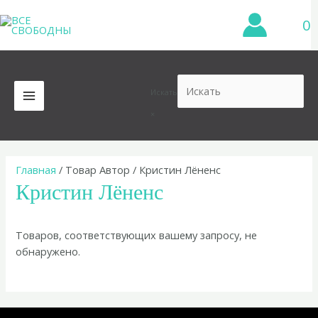
Перейти
0
к
содержимому
Искать
MAIN
×
MENU
Главная
/ Товар Автор / Кристин Лёненс
Кристин Лёненс
Товаров, соответствующих вашему запросу, не
обнаружено.