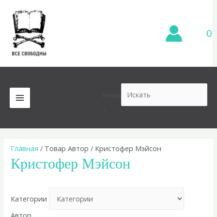
Перейти
к
содержимому
0
Искать
MAIN
×
MENU
Главная
/ Товар Автор / Кристофер Мэйсон
Кристофер Мэйсон
Категории
Автор