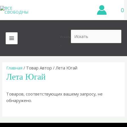
Перейти
0
к
содержимому
Искать
MAIN
×
MENU
Главная
/ Товар Автор / Лета Югай
Лета Югай
Товаров, соответствующих вашему запросу, не
обнаружено.