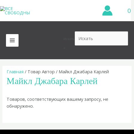
Перейти
0
к
содержимому
Искать
MAIN
×
MENU
Главная
/ Товар Автор / Майкл Джабара Карлей
Майкл Джабара Карлей
Товаров, соответствующих вашему запросу, не
обнаружено.