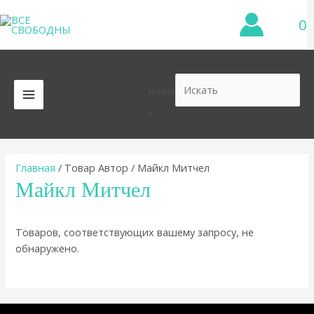
Перейти
0
к
содержимому
Искать
MAIN
×
MENU
Главная
/ Товар Автор / Майкл Митчел
Майкл Митчел
Товаров, соответствующих вашему запросу, не
обнаружено.