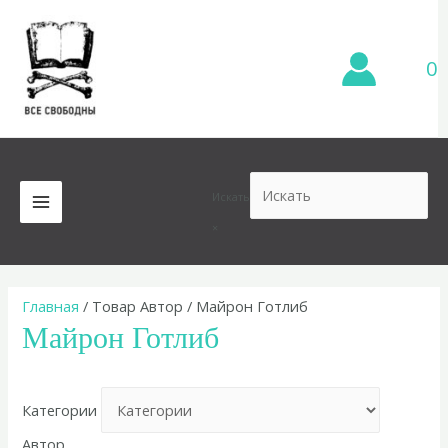
Перейти
к
содержимому
0
Искать
MAIN
×
MENU
Главная
/ Товар Автор / Майрон Готлиб
Майрон Готлиб
Категории
Автор