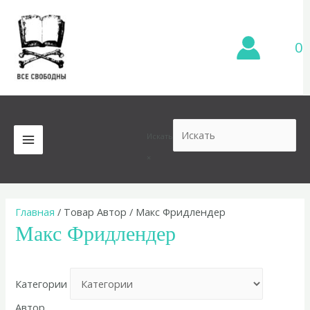
Перейти
к
содержимому
0
Искать
MAIN
×
MENU
Главная
/ Товар Автор / Макс Фридлендер
Макс Фридлендер
Категории
Автор