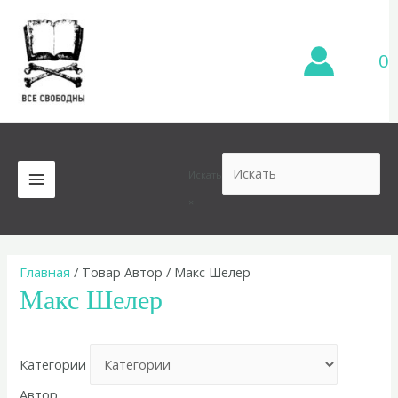
Перейти
к
содержимому
0
Искать
MAIN
×
MENU
Главная
/ Товар Автор / Макс Шелер
Макс Шелер
Категории
Автор